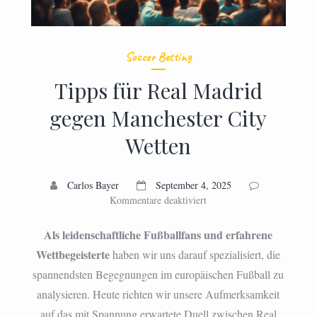
Soccer Betting
Tipps für Real Madrid
gegen Manchester City
Wetten
Carlos Bayer
September 4, 2025
für
Kommentare deaktiviert
Tipps
für
Als leidenschaftliche Fußballfans und erfahrene
Real
Wettbegeisterte
haben wir uns darauf spezialisiert, die
Madrid
spannendsten Begegnungen im europäischen Fußball zu
gegen
Manchester
analysieren. Heute richten wir unsere Aufmerksamkeit
City
auf das mit Spannung erwartete Duell zwischen Real