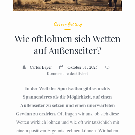
Soccer Betting
Wie oft lohnen sich Wetten
auf Außenseiter?
Carlos Bayer
Oktober 31, 2025
für
Kommentare deaktiviert
Wie
oft
In der Welt der Sportwetten gibt es nichts
lohnen
Spannenderes als die Möglichkeit, auf einen
sich
Außenseiter zu setzen und einen unerwarteten
Wetten
auf
Gewinn zu erzielen.
Oft fragen wir uns, ob sich diese
Außenseiter?
Wetten wirklich lohnen und wie oft wir tatsächlich mit
einem positiven Ergebnis rechnen können. Wir haben