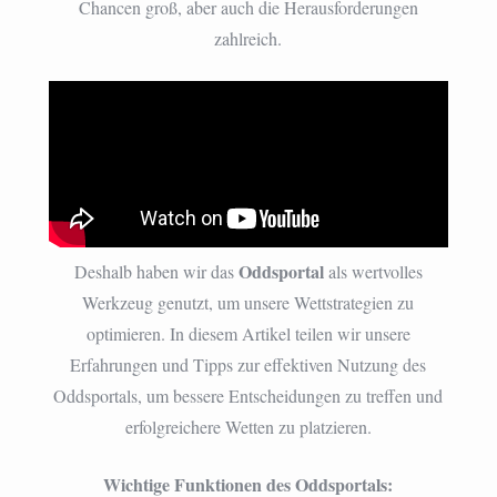
Chancen groß, aber auch die Herausforderungen
zahlreich.
Oddsportal
Deshalb haben wir das
als wertvolles
Werkzeug genutzt, um unsere Wettstrategien zu
optimieren. In diesem Artikel teilen wir unsere
Erfahrungen und Tipps zur effektiven Nutzung des
Oddsportals, um bessere Entscheidungen zu treffen und
erfolgreichere Wetten zu platzieren.
Wichtige Funktionen des Oddsportals: