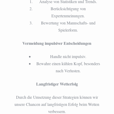
Analyse von Statistiken und Trends.
Berücksichtigung von
Expertenmeinungen.
Bewertung von Mannschafts- und
Spielerform.
Vermeidung impulsiver Entscheidungen
Handle nicht impulsiv.
Bewahre einen kühlen Kopf, besonders
nach Verlusten.
Langfristiger Wetterfolg
Durch die Umsetzung dieser Strategien können wir
unsere Chancen auf langfristigen Erfolg beim Wetten
verbessern.