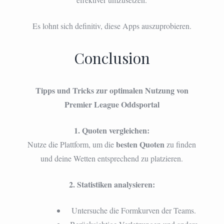
Es lohnt sich definitiv, diese Apps auszuprobieren.
Conclusion
Tipps und Tricks zur optimalen Nutzung von
Premier League Oddsportal
1. Quoten vergleichen:
besten Quoten
Nutze die Plattform, um die
zu finden
und deine Wetten entsprechend zu platzieren.
2. Statistiken analysieren:
Untersuche die Formkurven der Teams.