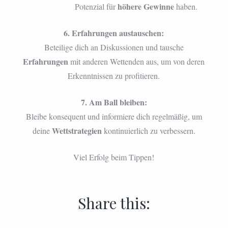
höhere Gewinne
Potenzial für
haben.
6. Erfahrungen austauschen:
Beteilige dich an Diskussionen und tausche
Erfahrungen
mit anderen Wettenden aus, um von deren
Erkenntnissen zu profitieren.
7. Am Ball bleiben:
Bleibe konsequent und informiere dich regelmäßig, um
Wettstrategien
deine
kontinuierlich zu verbessern.
Viel Erfolg beim Tippen!
Share this: