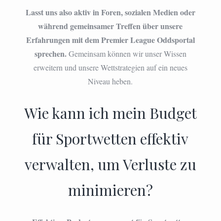
Lasst uns also aktiv in Foren, sozialen Medien oder
während gemeinsamer Treffen über unsere
Erfahrungen mit dem Premier League Oddsportal
sprechen.
Gemeinsam können wir unser Wissen
erweitern und unsere Wettstrategien auf ein neues
Niveau heben.
Wie kann ich mein Budget
für Sportwetten effektiv
verwalten, um Verluste zu
minimieren?