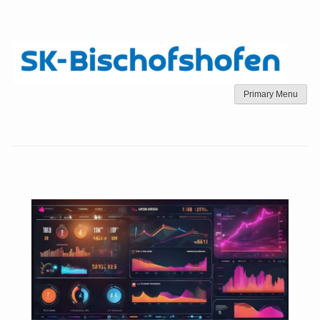
Skip
to
content
Primary Menu