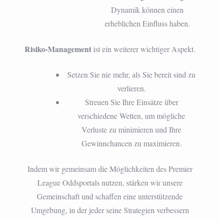
Dynamik können einen
erheblichen Einfluss haben.
Risiko-Management
ist ein weiterer wichtiger Aspekt.
Setzen Sie nie mehr, als Sie bereit sind zu
verlieren.
Streuen Sie Ihre Einsätze über
verschiedene Wetten, um mögliche
Verluste zu minimieren und Ihre
Gewinnchancen zu maximieren.
Indem wir gemeinsam die Möglichkeiten des Premier
League Oddsportals nutzen, stärken wir unsere
Gemeinschaft und schaffen eine unterstützende
Umgebung, in der jeder seine Strategien verbessern