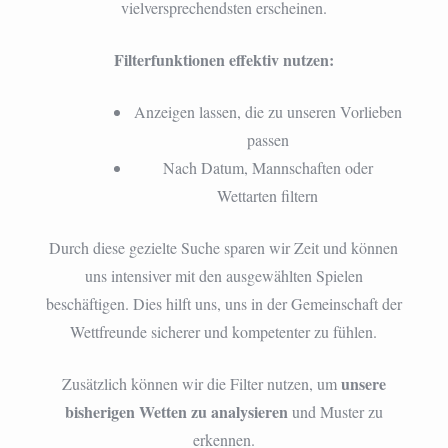
vielversprechendsten erscheinen.
Filterfunktionen effektiv nutzen:
Anzeigen lassen, die zu unseren Vorlieben
passen
Nach Datum, Mannschaften oder
Wettarten filtern
Durch diese gezielte Suche sparen wir Zeit und können
uns intensiver mit den ausgewählten Spielen
beschäftigen. Dies hilft uns, uns in der Gemeinschaft der
Wettfreunde sicherer und kompetenter zu fühlen.
unsere
Zusätzlich können wir die Filter nutzen, um
bisherigen Wetten zu analysieren
und Muster zu
erkennen.