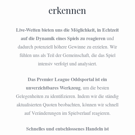
erkennen
Live-Wetten bieten uns die Möglichkeit, in Echtzeit
auf die Dynamik eines Spiels zu reagieren
und
dadurch potenziell höhere Gewinne zu erzielen. Wir
fühlen uns als Teil der Gemeinschaft, die das Spiel
intensiv verfolgt und analysiert.
Das Premier League Oddsportal ist ein
unverzichtbares Werkzeug
, um die besten
Gelegenheiten zu identifizieren. Indem wir die ständig
aktualisierten Quoten beobachten, können wir schnell
auf Veränderungen im Spielverlauf reagieren.
Schnelles und entschlossenes Handeln ist