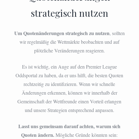
strategisch nutzen
Um Quotenänderungen strategisch zu nutzen
, sollten
wir regelmäßig die Wettmärkte beobachten und auf
plötzliche Veränderungen reagieren.
Es ist wichtig, ein Auge auf den Premier League
Oddsportal zu haben, da er uns hilft, die besten Quoten
rechtzeitig zu identifizieren. Wenn wir schnelle
Änderungen erkennen, können wir innerhalb der
Gemeinschaft der Wettfreunde einen Vorteil erlangen
und unsere Strategien entsprechend anpassen.
Lasst uns gemeinsam darauf achten, warum sich
Quoten ändern.
Mögliche Gründe könnten sein: