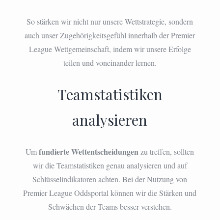
So stärken wir nicht nur unsere Wettstrategie, sondern
auch unser Zugehörigkeitsgefühl innerhalb der Premier
League Wettgemeinschaft, indem wir unsere Erfolge
teilen und voneinander lernen.
Teamstatistiken
analysieren
fundierte Wettentscheidungen
Um
zu treffen, sollten
wir die Teamstatistiken genau analysieren und auf
Schlüsselindikatoren achten. Bei der Nutzung von
Premier League Oddsportal können wir die Stärken und
Schwächen der Teams besser verstehen.