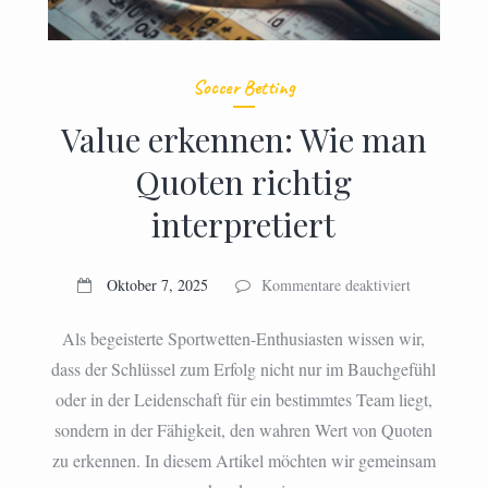
Soccer Betting
Value erkennen: Wie man
Quoten richtig
interpretiert
für
Oktober 7, 2025
Kommentare deaktiviert
Value
erkennen:
Als begeisterte Sportwetten-Enthusiasten wissen wir,
Wie
dass der Schlüssel zum Erfolg nicht nur im Bauchgefühl
man
oder in der Leidenschaft für ein bestimmtes Team liegt,
Quoten
richtig
sondern in der Fähigkeit, den wahren Wert von Quoten
interpretiert
zu erkennen. In diesem Artikel möchten wir gemeinsam