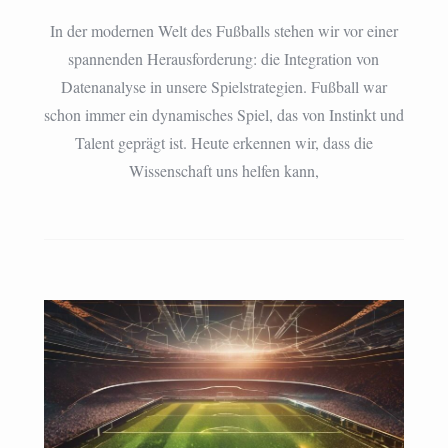
In der modernen Welt des Fußballs stehen wir vor einer
spannenden Herausforderung: die Integration von
Datenanalyse in unsere Spielstrategien. Fußball war
schon immer ein dynamisches Spiel, das von Instinkt und
Talent geprägt ist. Heute erkennen wir, dass die
Wissenschaft uns helfen kann,