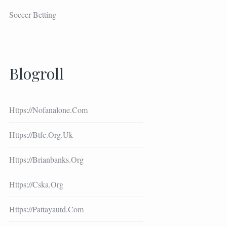
Soccer Betting
Blogroll
Https://nofanalone.com
Https://btfc.org.uk
Https://brianbanks.org
Https://cska.org
Https://pattayautd.com