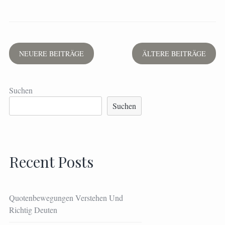
Beitrags-
NEUERE BEITRÄGE
ÄLTERE BEITRÄGE
Navigation
Suchen
Suchen
Recent Posts
Quotenbewegungen Verstehen Und
Richtig Deuten