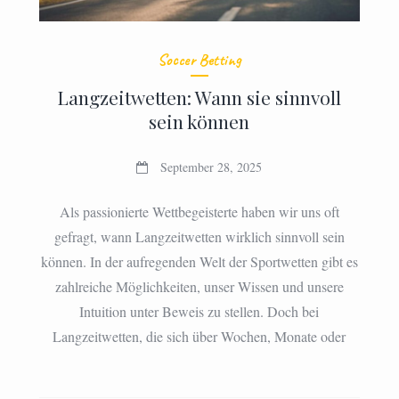
Soccer Betting
Langzeitwetten: Wann sie sinnvoll
sein können
September 28, 2025
Als passionierte Wettbegeisterte haben wir uns oft
gefragt, wann Langzeitwetten wirklich sinnvoll sein
können. In der aufregenden Welt der Sportwetten gibt es
zahlreiche Möglichkeiten, unser Wissen und unsere
Intuition unter Beweis zu stellen. Doch bei
Langzeitwetten, die sich über Wochen, Monate oder