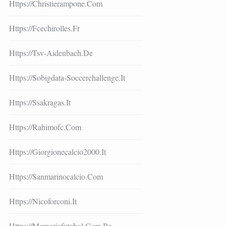
Https://christierampone.com
Https://fcechirolles.fr
Https://tsv-Aidenbach.de
Https://sobigdata-Soccerchallenge.it
Https://ssakragas.it
Https://rahimofc.com
Https://giorgionecalcio2000.it
Https://sanmarinocalcio.com
Https://nicoforconi.it
Https://memoriafutebol.com.br