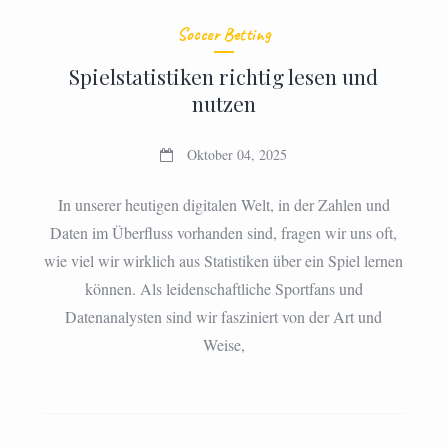
Soccer Betting
Spielstatistiken richtig lesen und
nutzen
Oktober 04, 2025
In unserer heutigen digitalen Welt, in der Zahlen und
Daten im Überfluss vorhanden sind, fragen wir uns oft,
wie viel wir wirklich aus Statistiken über ein Spiel lernen
können. Als leidenschaftliche Sportfans und
Datenanalysten sind wir fasziniert von der Art und
Weise,