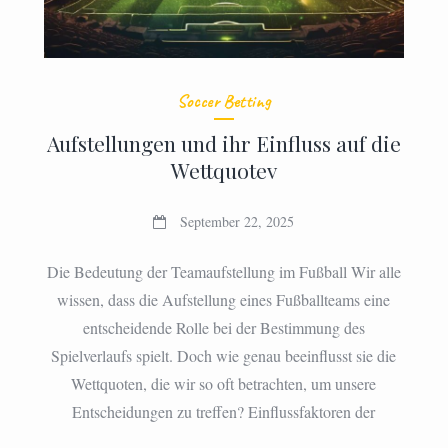
Soccer Betting
Aufstellungen und ihr Einfluss auf die
Wettquotev
September 22, 2025
Die Bedeutung der Teamaufstellung im Fußball Wir alle
wissen, dass die Aufstellung eines Fußballteams eine
entscheidende Rolle bei der Bestimmung des
Spielverlaufs spielt. Doch wie genau beeinflusst sie die
Wettquoten, die wir so oft betrachten, um unsere
Entscheidungen zu treffen? Einflussfaktoren der