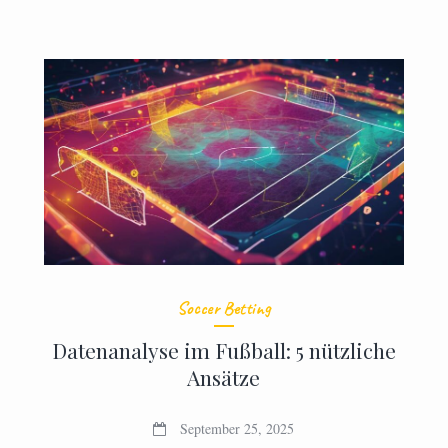
Soccer Betting
Datenanalyse im Fußball: 5 nützliche
Ansätze
September 25, 2025